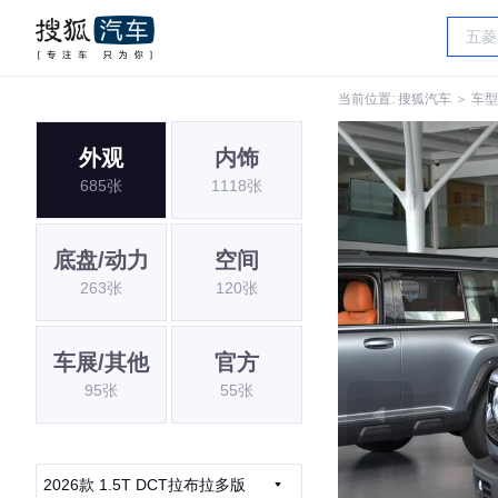
当前位置:
搜狐汽车
＞
车型
外观
内饰
685张
1118张
底盘/动力
空间
263张
120张
车展/其他
官方
95张
55张
2026款 1.5T DCT拉布拉多版