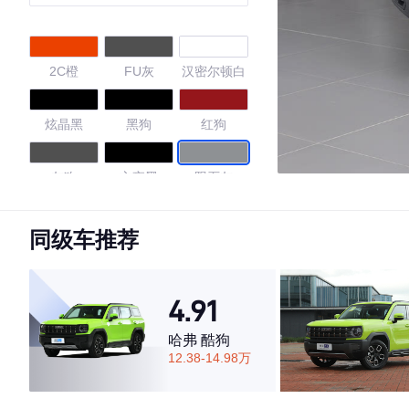
2C橙
FU灰
汉密尔顿白
炫晶黑
黑狗
红狗
灰狗
玄夜黑
陨石灰
苍岩绿
雾隐蓝
同级车推荐
4.7
4.91
哈弗 酷狗
12.38-14.98万
·外观表现一般，低于52%同级车
·内饰表现较为优秀，优于69%同级车
·空间表现一般，低于54%同级车