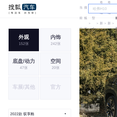
奇
奇
当
搜
车
瑞
瑞
前
狐
型
＞
＞
新
＞
新
＞
位
汽
大
能
能
外观
内饰
置:
车
全
152张
242张
源
源
底盘/动力
空间
47张
20张
车展/其他
官方
2022款 驭享舱