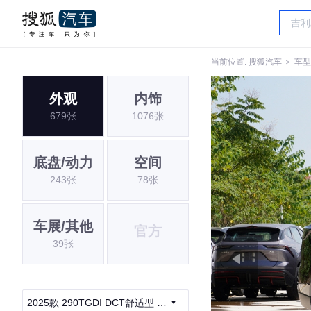
当前位置:
搜狐汽车
＞
车型
外观
内饰
679张
1076张
底盘/动力
空间
243张
78张
车展/其他
官方
39张
2025款 290TGDI DCT舒适型 5