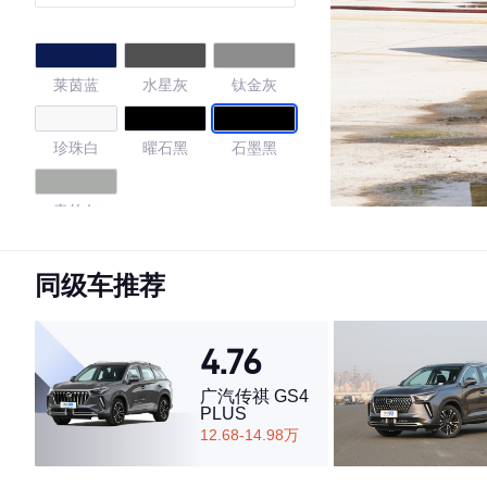
座
莱茵蓝
水星灰
钛金灰
珍珠白
曜石黑
石墨黑
青竹灰
4.64
同级车推荐
4.76
·外观表现一般，低于74%同级车
·内饰表现较为优秀，优于50%同级车
广汽传祺 GS4
PLUS
·空间表现一般，低于61%同级车
12.68-14.98万