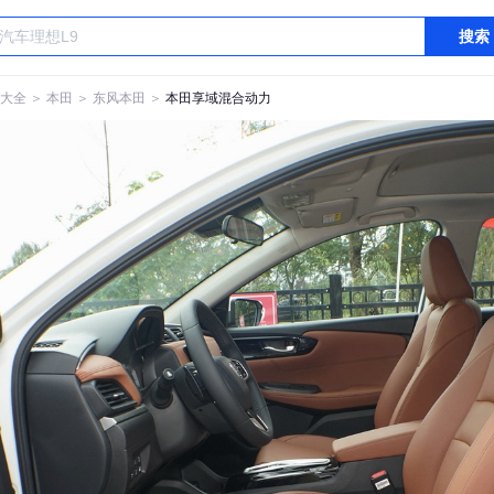
搜索
大全
＞
本田
＞
东风本田
＞
本田享域混合动力