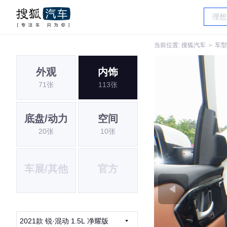
当前位置:
搜狐汽车
＞
车型
外观
内饰
71张
113张
底盘/动力
空间
20张
10张
车展/其他
官方
2021款 锐·混动 1.5L 净耀版