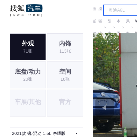
当
搜
车
东
前
狐
型
本
风
＞
＞
＞
＞
位
汽
大
田
本
外观
内饰
置:
车
全
田
71张
113张
底盘/动力
空间
20张
10张
车展/其他
官方
2021款 锐·混动 1.5L 净耀版