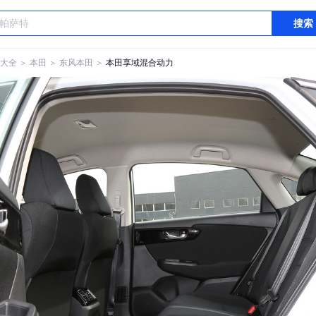
搜索
大全
＞
本田
＞
东风本田
＞
本田享域混合动力