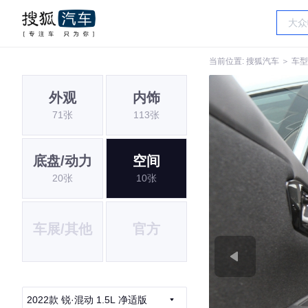
当前位置:
搜狐汽车
＞
车型
外观
内饰
71张
113张
底盘/动力
空间
20张
10张
车展/其他
官方
2022款 锐·混动 1.5L 净适版