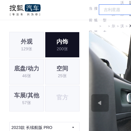
沃
当
搜
车
沃
尔
前
狐
型
＞
＞
尔
＞
沃
＞
位
汽
大
沃
亚
外观
内饰
置:
车
全
129张
200张
太
底盘/动力
空间
46张
25张
车展/其他
官方
57张
2023款 长续航版 PRO