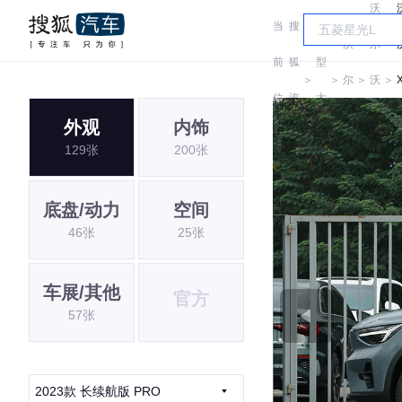
沃
当
搜
车
沃
尔
前
狐
型
＞
＞
尔
＞
沃
＞
位
汽
大
沃
亚
外观
内饰
置:
车
全
129张
200张
太
底盘/动力
空间
46张
25张
车展/其他
官方
57张
2023款 长续航版 PRO