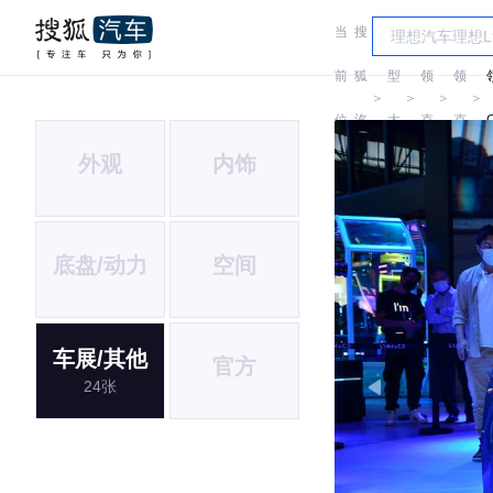
当
搜
车
前
狐
型
领
领
＞
＞
＞
＞
位
汽
大
克
克
外观
内饰
置:
车
全
底盘/动力
空间
车展/其他
官方
24张