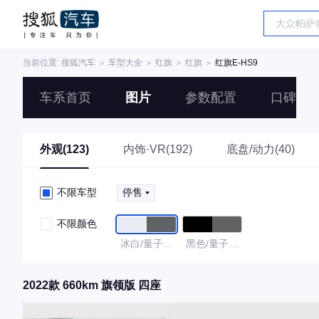
当前位置:
搜狐汽车
＞
车型大全
＞
红旗
＞
红旗
＞
红旗E-HS9
车系首页
图片
参数配置
口碑
外观(123)
内饰·VR(192)
底盘/动力(40)
不限车型
停售
不限颜色
冰白/量子银
黑色/量子银
灰
灰
2022款 660km 旗领版 四座