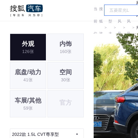
当
搜
车
东
东
前
狐
型
风
风
＞
＞
＞
＞
位
汽
大
风
风
外观
内饰
置:
车
全
光
光
126张
160张
底盘/动力
空间
41张
30张
车展/其他
官方
59张
2022款 1.5L CVT尊享型