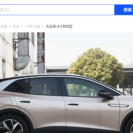
搜索
大全
＞
大众
＞
一汽-大众
＞
大众ID.4 CROZZ