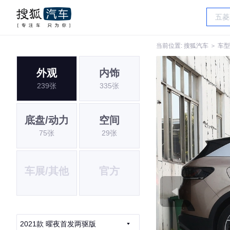
当前位置:
搜狐汽车
＞
车型
外观
内饰
239张
335张
底盘/动力
空间
75张
29张
车展/其他
官方
2021款 曜夜首发两驱版