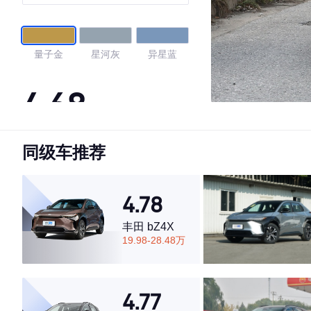
量子金
星河灰
异星蓝
4.68
同级车推荐
·外观表现较为优秀，优于65%同级车
·内饰表现一般，低于75%同级车
·空间表现一般，低于54%同级车
4.78
丰田 bZ4X
19.98-28.48万
4.77