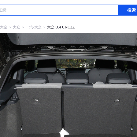
搜索
大全
＞
大众
＞
一汽-大众
＞
大众ID.4 CROZZ