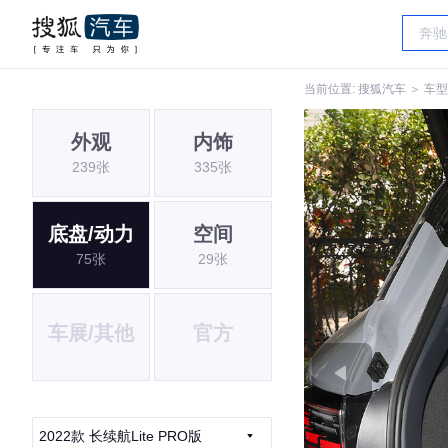
当前位置:
搜狐汽车
＞
车型
外观
内饰
239张
335张
底盘/动力
空间
75张
29张
车展/其他
官方
2022款 长续航Lite PRO版