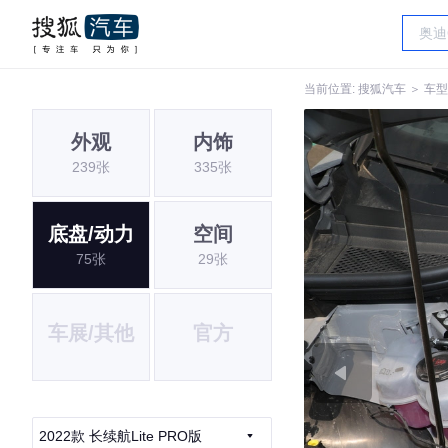
当前位置:
搜狐汽车
＞
车型
外观
内饰
239张
335张
底盘/动力
空间
75张
29张
车展/其他
官方
2022款 长续航Lite PRO版