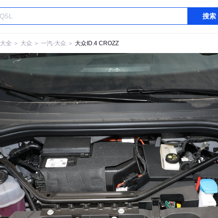
搜索
大全
＞
大众
＞
一汽-大众
＞
大众ID.4 CROZZ