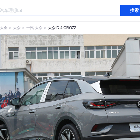
搜索
大全
＞
大众
＞
一汽-大众
＞
大众ID.4 CROZZ