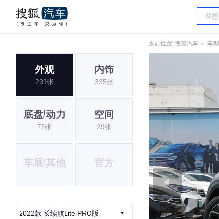
当前位置:
搜狐汽车
＞
车型
外观
内饰
239张
335张
底盘/动力
空间
75张
29张
车展/其他
官方
2022款 长续航Lite PRO版