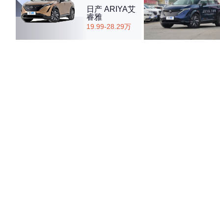
日产 ARIYA艾
睿雅
19.99-28.29万