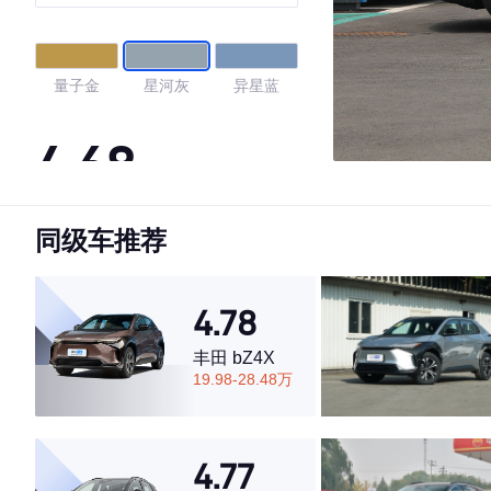
量子金
星河灰
异星蓝
4.68
同级车推荐
·外观表现较为优秀，优于65%同级车
·内饰表现一般，低于75%同级车
·空间表现一般，低于54%同级车
4.78
丰田 bZ4X
19.98-28.48万
4.77