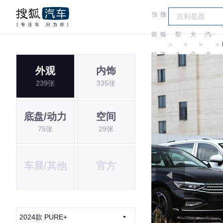
当
搜
车
一
前
狐
型
大
汽-
＞
＞
＞
＞
位
汽
大
众
大
外观
内饰
置:
车
全
众
239张
335张
底盘/动力
空间
75张
29张
车展/其他
官方
2024款 PURE+