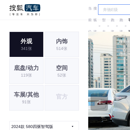
当
搜
车
零
零
前
狐
型
跑
跑
＞
＞
＞
＞
位
汽
大
汽
汽
外观
内饰
置:
车
全
车
车
341张
514张
底盘/动力
空间
119张
52张
车展/其他
官方
91张
2024款 580四驱智驾版