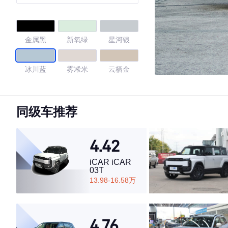
金属黑
新氧绿
星河银
冰川蓝
雾凇米
云栖金
4.73
同级车推荐
4.42
·外观表现较为优秀，优于59%同级车
·内饰表现较为优秀，优于69%同级车
iCAR iCAR
·空间表现较为优秀，优于67%同级车
03T
13.98-16.58万
4.76