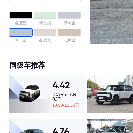
金属黑
新氧绿
星河银
冰川蓝
雾凇米
云栖金
4.73
同级车推荐
4.42
·外观表现较为优秀，优于59%同级车
·内饰表现较为优秀，优于69%同级车
iCAR iCAR
·空间表现较为优秀，优于67%同级车
03T
13.98-16.58万
4.76