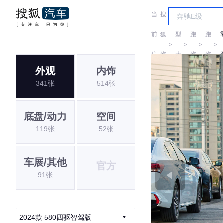
当
搜
车
零
零
前
狐
型
跑
跑
＞
＞
＞
＞
位
汽
大
汽
汽
外观
内饰
置:
车
全
车
车
341张
514张
底盘/动力
空间
119张
52张
车展/其他
官方
91张
2024款 580四驱智驾版