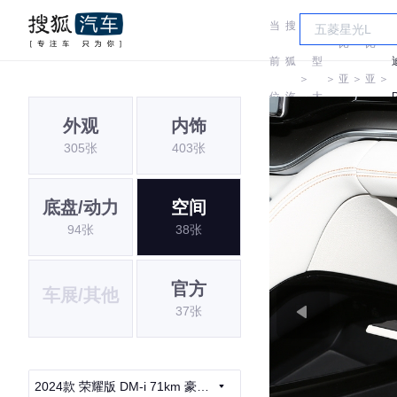
当
搜
车
比
比
前
狐
型
＞
＞
亚
＞
亚
＞
位
汽
大
迪
迪
外观
内饰
置:
车
全
305张
403张
底盘/动力
空间
94张
38张
官方
车展/其他
37张
2024款 荣耀版 DM-i 71km 豪华