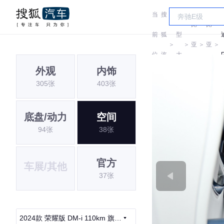
当
搜
车
比
比
前
狐
型
＞
＞
亚
＞
亚
＞
位
汽
大
迪
迪
外观
内饰
置:
车
全
305张
403张
底盘/动力
空间
94张
38张
官方
车展/其他
37张
2024款 荣耀版 DM-i 110km 旗舰