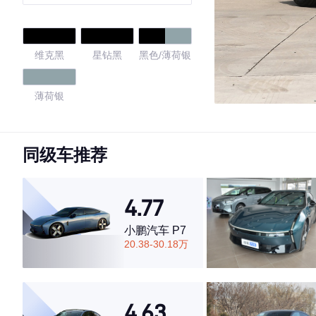
维克黑
星钻黑
黑色/薄荷银
薄荷银
4.81
同级车推荐
·外观表现较为优秀，优于68%同级车
4.77
·内饰表现较为优秀，优于73%同级车
·空间表现较为优秀，优于88%同级车
小鹏汽车 P7
20.38-30.18万
4.63