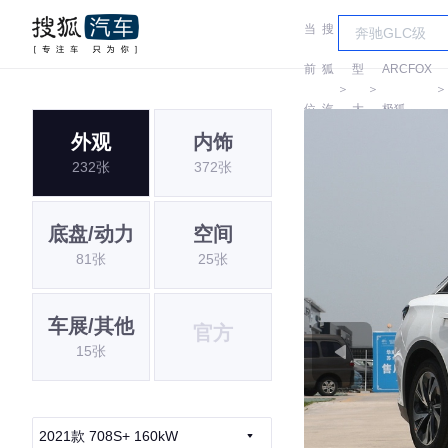
当
搜
车
前
狐
型
ARCFOX
＞
＞
位
汽
大
极狐
外观
内饰
置:
车
全
232张
372张
底盘/动力
空间
81张
25张
车展/其他
官方
15张
2021款 708S+ 160kW