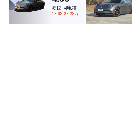
欧拉 闪电猫
18.98-27.28万