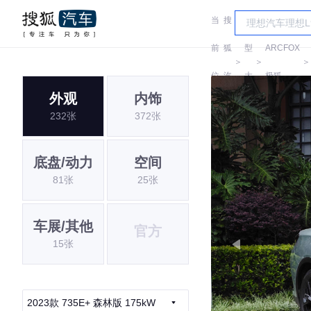
当
搜
车
前
狐
型
ARCFOX
＞
＞
位
汽
大
极狐
外观
内饰
置:
车
全
232张
372张
底盘/动力
空间
81张
25张
车展/其他
官方
15张
2023款 735E+ 森林版 175kW