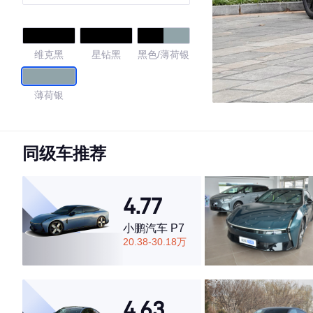
维克黑
星钻黑
黑色/薄荷银
薄荷银
4.81
同级车推荐
·外观表现较为优秀，优于68%同级车
4.77
·内饰表现较为优秀，优于73%同级车
·空间表现较为优秀，优于88%同级车
小鹏汽车 P7
20.38-30.18万
4.63