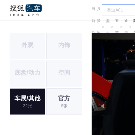
当
搜
车
汽
前
狐
型
五
通
＞
＞
＞
＞
位
汽
大
菱
用
外观
内饰
置:
车
全
五
菱
底盘/动力
空间
车展/其他
官方
22张
6张