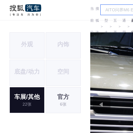
当
搜
车
汽
前
狐
型
五
通
＞
＞
＞
＞
位
汽
大
菱
用
外观
内饰
置:
车
全
五
菱
底盘/动力
空间
车展/其他
官方
22张
6张