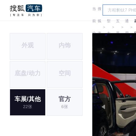
当
搜
车
汽
前
狐
型
五
通
＞
＞
＞
＞
位
汽
大
菱
用
外观
内饰
置:
车
全
五
菱
底盘/动力
空间
车展/其他
官方
22张
6张