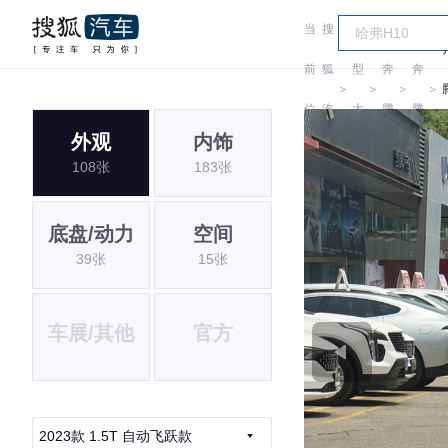
当
搜
车
前
狐
型
奔
奔
＞
＞
＞
＞
位
汽
大
腾
腾
外观
内饰
置:
车
全
108张
183张
底盘/动力
空间
39张
15张
车展/其他
官方
2023款 1.5T 自动飞跃款