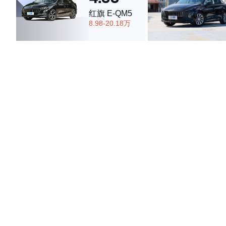
红旗 E-QM5
8.98-20.18万