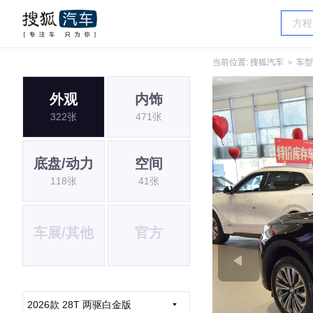
当前位置:
搜狐汽车
＞
车型
外观
内饰
322张
471张
底盘/动力
空间
118张
41张
车展/其他
官方
2026款 28T 两驱白金版