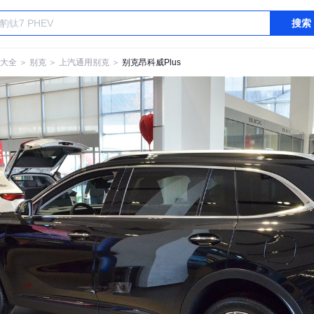
搜索
大全
＞
别克
＞
上汽通用别克
＞
别克昂科威Plus