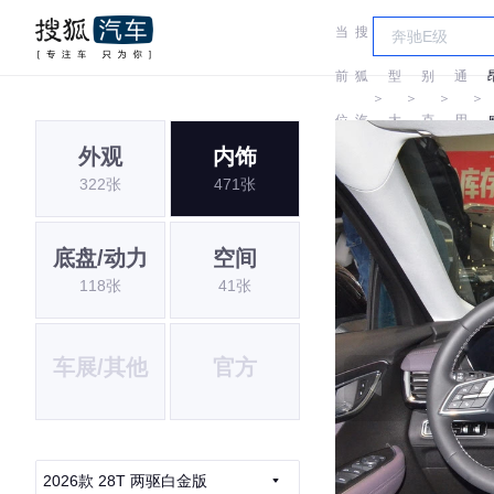
当
搜
车
汽
前
狐
型
别
通
＞
＞
＞
＞
位
汽
大
克
用
外观
内饰
置:
车
全
别
P
322张
471张
克
底盘/动力
空间
118张
41张
车展/其他
官方
2026款 28T 两驱白金版