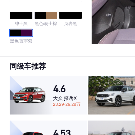
绅士黑
黑色/骑士棕
页岩黑
黑色/寰宇紫
4.76
同级车推荐
·外观表现较为优秀，优于69%同级车
4.6
·内饰表现较为优秀，优于76%同级车
·空间表现较为优秀，优于62%同级车
大众 探岳X
23.29-26.29万
4.53