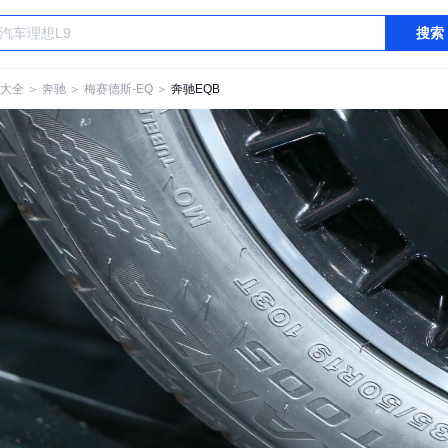
搜索
大全
＞
奔驰
＞
梅赛德斯-EQ
＞
奔驰EQB