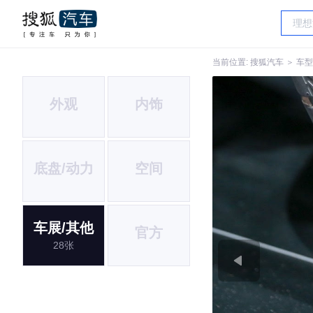
当前位置:
搜狐汽车
＞
车型
外观
内饰
底盘/动力
空间
车展/其他
官方
28张