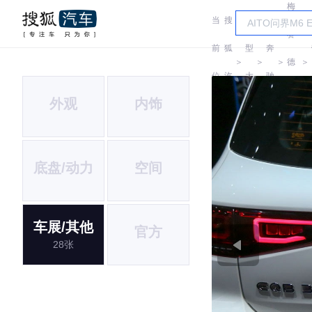
梅
当
搜
车
赛
前
狐
型
奔
＞
＞
＞
德
＞
位
汽
大
驰
斯-
外观
内饰
置:
车
全
EQ
底盘/动力
空间
车展/其他
官方
28张