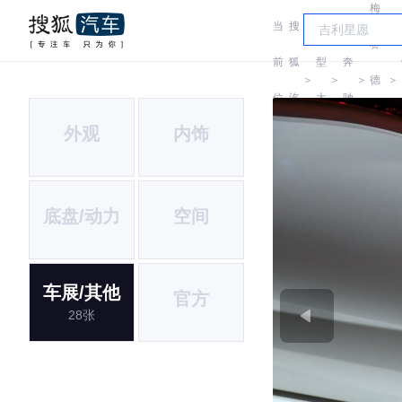
梅
当
搜
车
赛
前
狐
型
奔
＞
＞
＞
德
＞
位
汽
大
驰
斯-
外观
内饰
置:
车
全
EQ
底盘/动力
空间
车展/其他
官方
28张