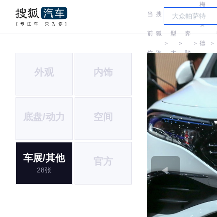
梅
当
搜
车
赛
前
狐
型
奔
＞
＞
＞
德
＞
位
汽
大
驰
斯-
外观
内饰
置:
车
全
EQ
底盘/动力
空间
车展/其他
官方
28张