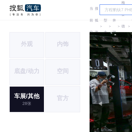
梅
当
搜
车
赛
前
狐
型
奔
＞
＞
＞
德
＞
位
汽
大
驰
斯-
外观
内饰
置:
车
全
EQ
底盘/动力
空间
车展/其他
官方
28张