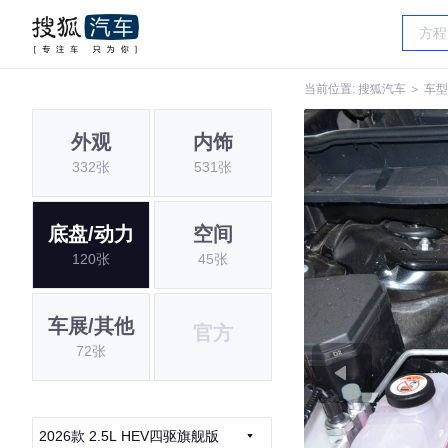
当前位置:
搜狐汽车
＞
车型
外观
内饰
332张
531张
底盘/动力
空间
120张
45张
车展/其他
官方
72张
2026款 2.5L HEV四驱旗舰版