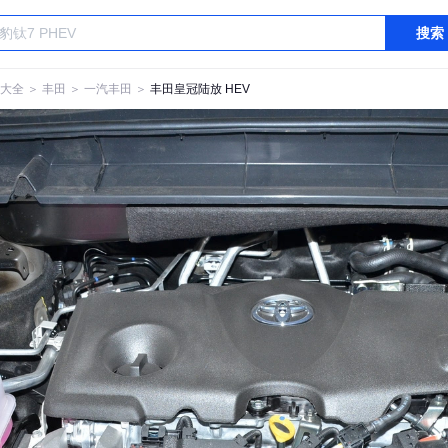
搜索
大全
＞
丰田
＞
一汽丰田
＞
丰田皇冠陆放 HEV