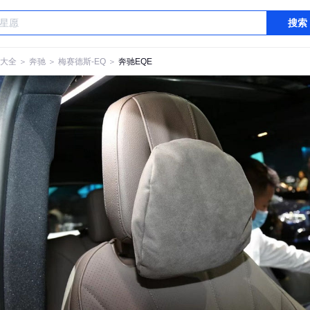
搜索
大全
＞
奔驰
＞
梅赛德斯-EQ
＞
奔驰EQE