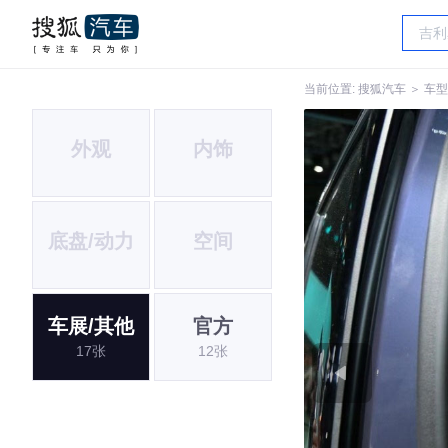
当前位置:
搜狐汽车
＞
车型
外观
内饰
底盘/动力
空间
车展/其他
官方
17张
12张