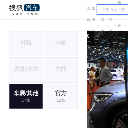
梅
当
搜
车
赛
前
狐
型
奔
＞
＞
＞
德
＞
位
汽
大
驰
斯-
外观
内饰
置:
车
全
EQ
底盘/动力
空间
车展/其他
官方
17张
12张