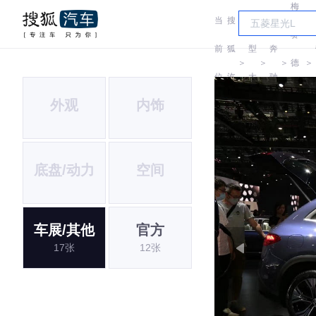
梅
当
搜
车
赛
前
狐
型
奔
＞
＞
＞
德
＞
位
汽
大
驰
斯-
外观
内饰
置:
车
全
EQ
底盘/动力
空间
车展/其他
官方
17张
12张