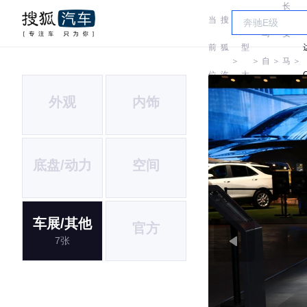
长
当
搜
车
马
安
前
狐
型
＞
＞
自
＞
马
＞
位
汽
大
达
自
外观
内饰
置:
车
全
达
底盘/动力
空间
车展/其他
官方
7张