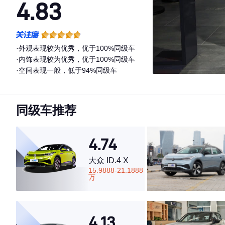
4.83
·外观表现较为优秀，优于100%同级车
·内饰表现较为优秀，优于100%同级车
·空间表现一般，低于94%同级车
同级车推荐
4.74
大众 ID.4 X
15.9888-21.1888
万
4.13