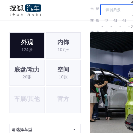
当
搜
车
合
合
前
狐
型
创
创
＞
＞
＞
＞
位
汽
大
汽
汽
外观
内饰
置:
车
全
车
车
124张
107张
底盘/动力
空间
26张
10张
车展/其他
官方
请选择车型