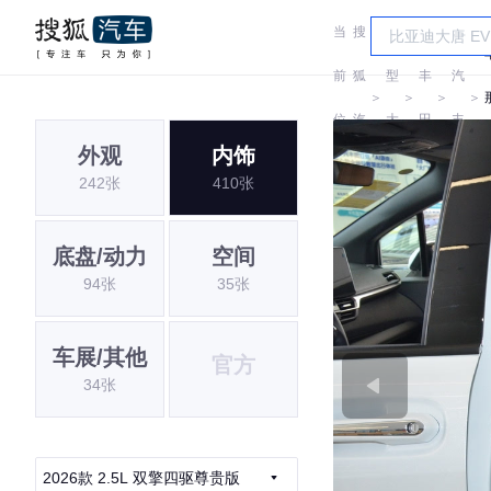
当
搜
车
广
前
狐
型
丰
汽
＞
＞
＞
＞
位
汽
大
田
丰
外观
内饰
置:
车
全
田
242张
410张
底盘/动力
空间
94张
35张
车展/其他
官方
34张
2026款 2.5L 双擎四驱尊贵版