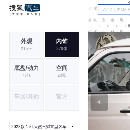
当
搜
车
华
前
狐
型
金
晨
＞
＞
＞
＞
位
汽
大
杯
鑫
外观
内饰
置:
车
全
源
215张
279张
底盘/动力
空间
78张
28张
车展/其他
官方
2023款 1.5L天然气财富型客车