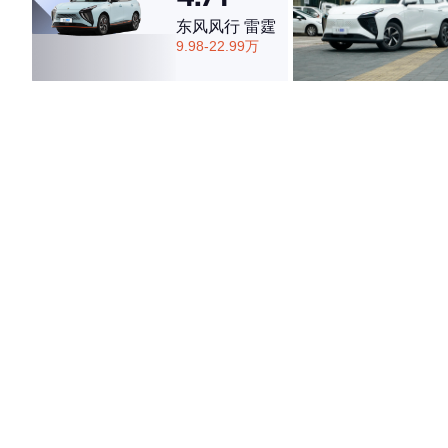
东风风行 雷霆
9.98-22.99万