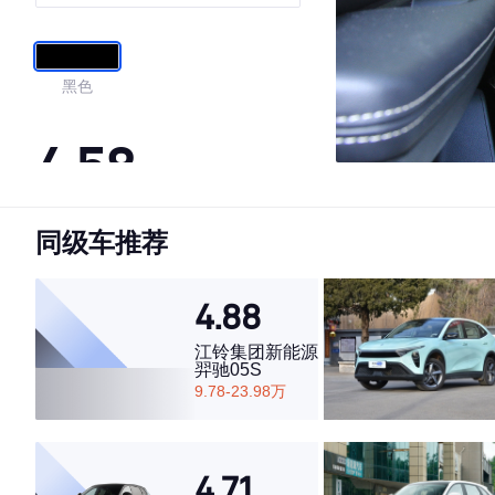
黑色
4.58
同级车推荐
·外观表现一般，低于92%同级车
·内饰表现一般，低于81%同级车
·空间表现较为优秀，优于80%同级车
4.88
江铃集团新能源
羿驰05S
9.78-23.98万
4.71