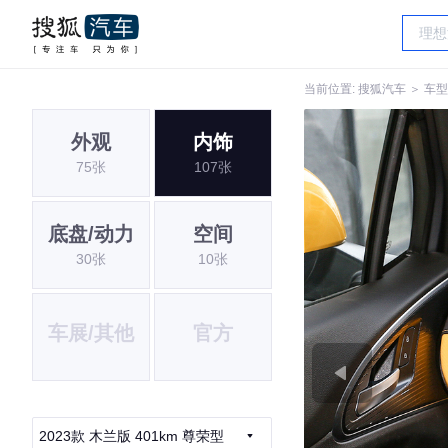
当前位置:
搜狐汽车
＞
车型
外观
内饰
75张
107张
底盘/动力
空间
30张
10张
车展/其他
官方
2023款 木兰版 401km 尊荣型