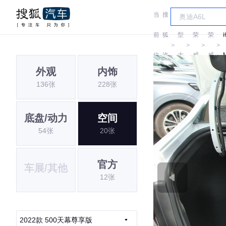
当
搜
车
前
狐
型
荣
荣
i
＞
＞
＞
＞
位
汽
大
威
威
外观
内饰
置:
车
全
136张
228张
底盘/动力
空间
54张
20张
官方
车展/其他
12张
2022款 500天幕尊享版