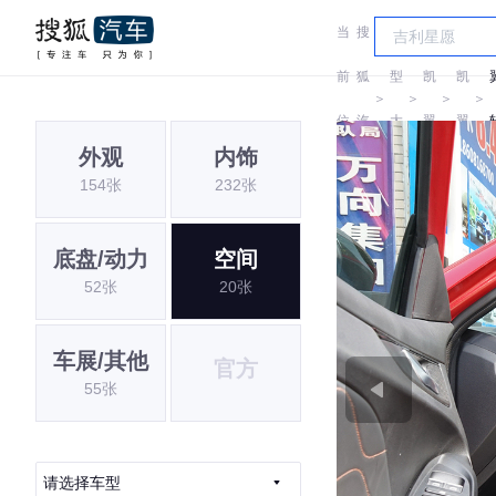
当
搜
车
前
狐
型
凯
凯
＞
＞
＞
＞
位
汽
大
翼
翼
外观
内饰
置:
车
全
154张
232张
底盘/动力
空间
52张
20张
车展/其他
官方
55张
请选择车型