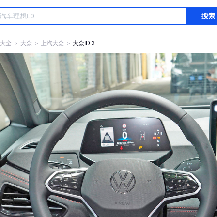
搜索
大全
＞
大众
＞
上汽大众
＞
大众ID.3