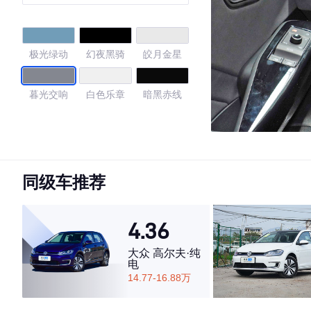
款
极光绿动
幻夜黑骑
皎月金星
暮光交响
白色乐章
暗黑赤线
4.67
同级车推荐
·外观表现较为优秀，优于80%同级车
·内饰表现一般，低于53%同级车
4.36
·空间表现较为优秀，优于53%同级车
大众 高尔夫·纯
电
14.77-16.88万