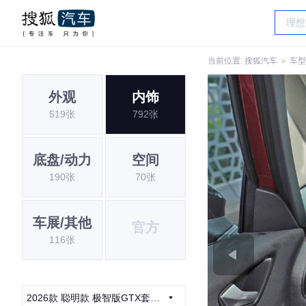
当前位置:
搜狐汽车
＞
车型
外观
内饰
519张
792张
底盘/动力
空间
190张
70张
车展/其他
官方
116张
2026款 聪明款 极智版GTX套件